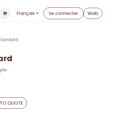
Web
Français
Se connecter
 standard
ard
iple
 TO QUOTE